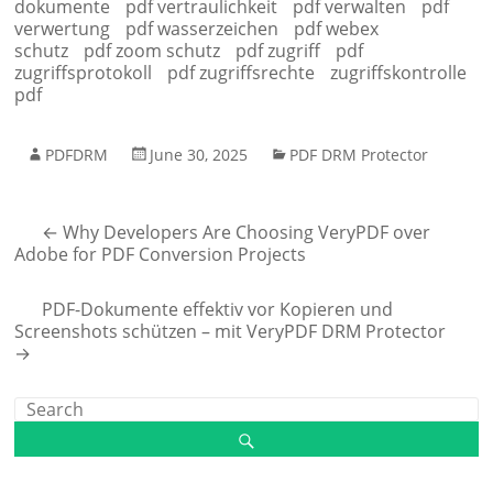
dokumente
pdf vertraulichkeit
pdf verwalten
pdf
verwertung
pdf wasserzeichen
pdf webex
schutz
pdf zoom schutz
pdf zugriff
pdf
zugriffsprotokoll
pdf zugriffsrechte
zugriffskontrolle
pdf
PDFDRM
June 30, 2025
PDF DRM Protector
←
Why Developers Are Choosing VeryPDF over
Adobe for PDF Conversion Projects
PDF-Dokumente effektiv vor Kopieren und
Screenshots schützen – mit VeryPDF DRM Protector
→