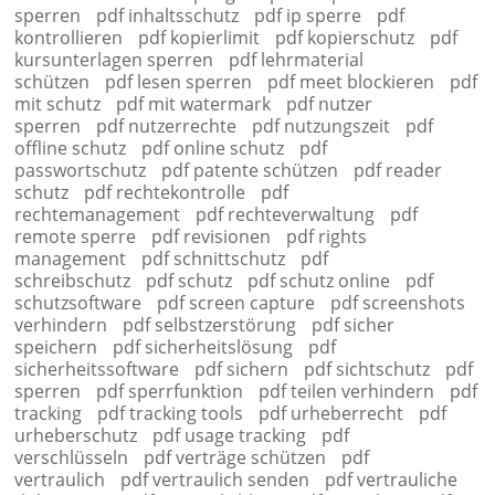
sperren
pdf inhaltsschutz
pdf ip sperre
pdf
kontrollieren
pdf kopierlimit
pdf kopierschutz
pdf
kursunterlagen sperren
pdf lehrmaterial
schützen
pdf lesen sperren
pdf meet blockieren
pdf
mit schutz
pdf mit watermark
pdf nutzer
sperren
pdf nutzerrechte
pdf nutzungszeit
pdf
offline schutz
pdf online schutz
pdf
passwortschutz
pdf patente schützen
pdf reader
schutz
pdf rechtekontrolle
pdf
rechtemanagement
pdf rechteverwaltung
pdf
remote sperre
pdf revisionen
pdf rights
management
pdf schnittschutz
pdf
schreibschutz
pdf schutz
pdf schutz online
pdf
schutzsoftware
pdf screen capture
pdf screenshots
verhindern
pdf selbstzerstörung
pdf sicher
speichern
pdf sicherheitslösung
pdf
sicherheitssoftware
pdf sichern
pdf sichtschutz
pdf
sperren
pdf sperrfunktion
pdf teilen verhindern
pdf
tracking
pdf tracking tools
pdf urheberrecht
pdf
urheberschutz
pdf usage tracking
pdf
verschlüsseln
pdf verträge schützen
pdf
vertraulich
pdf vertraulich senden
pdf vertrauliche