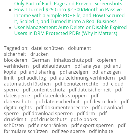
Only Part of Each Page and Prevent Screenshots
How I Turned $250 into $2,300/Month in Passive
Income with a Simple PDF File, and How I Secured
It, Scaled It, and Turned It into a Real Business
User Management: Auto Delete or Disable Expired
Users in DRM Protected PDFs (Why It Matters)
Tagged on:
datei schützen
dokument
sicherheit
drucken
blockieren
German
inhaltsschutz pdf
kopieren
verhindern
pdf ablaufdatum
pdf analyse
pdf anti
kopie
pdf anti sharing
pdf anzeigen
pdf anzeigen
limit
pdf audit log
pdf aufzeichnung verhindern
pdf
automatisch löschen
pdf benutzerrechte
pdf cloud
sperre
pdf content schutz
pdf dateisicherheit
pdf
dateisperre
pdf datenlecks stoppen
pdf
datenschutz
pdf datensicherheit
pdf device lock
pdf
digital rights
pdf dokumentenrechte
pdf download
sperre
pdf download sperren
pdf drm
pdf
drucklimit
pdf druckschutz
pdf e-books
schützen
pdf einschränken
pdf export sperren
pdf
formulare schützen
pdf geo sperre
pdf inhalte