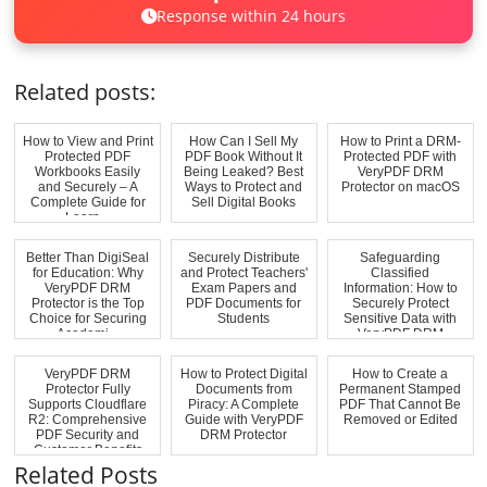
Response within 24 hours
Related posts:
How to View and Print
How Can I Sell My
How to Print a DRM-
Protected PDF
PDF Book Without It
Protected PDF with
Workbooks Easily
Being Leaked? Best
VeryPDF DRM
and Securely – A
Ways to Protect and
Protector on macOS
Complete Guide for
Sell Digital Books
Learn...
Better Than DigiSeal
Securely Distribute
Safeguarding
for Education: Why
and Protect Teachers'
Classified
VeryPDF DRM
Exam Papers and
Information: How to
Protector is the Top
PDF Documents for
Securely Protect
Choice for Securing
Students
Sensitive Data with
Academi...
VeryPDF DRM
Protect...
VeryPDF DRM
How to Protect Digital
How to Create a
Protector Fully
Documents from
Permanent Stamped
Supports Cloudflare
Piracy: A Complete
PDF That Cannot Be
R2: Comprehensive
Guide with VeryPDF
Removed or Edited
PDF Security and
DRM Protector
Customer Benefits
Related Posts