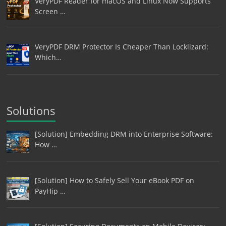
VeryPDF Reader for macOS and Linux Now Supports
Screen …
VeryPDF DRM Protector Is Cheaper Than Locklizard:
Which…
Solutions
[Solution] Embedding DRM into Enterprise Software:
How …
[Solution] How to Safely Sell Your eBook PDF on
PayHip …