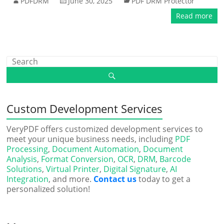
PDFDRM
June 30, 2025
PDF DRM Protector
Read more
Custom Development Services
VeryPDF offers customized development services to
meet your unique business needs, including
PDF
Processing
,
Document Automation
,
Document
Analysis
,
Format Conversion
,
OCR
,
DRM
,
Barcode
Solutions
,
Virtual Printer
,
Digital Signature
,
AI
Integration
, and more.
Contact us
today to get a
personalized solution!