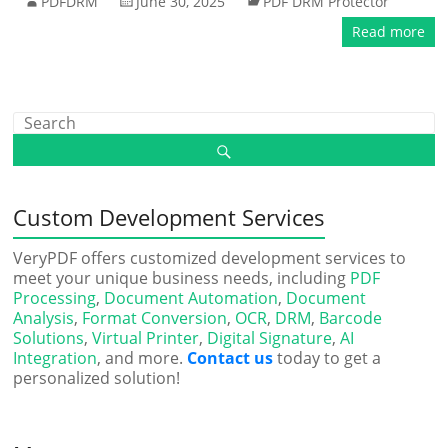
PDFDRM
June 30, 2025
PDF DRM Protector
Read more
Custom Development Services
VeryPDF offers customized development services to
meet your unique business needs, including
PDF
Processing
,
Document Automation
,
Document
Analysis
,
Format Conversion
,
OCR
,
DRM
,
Barcode
Solutions
,
Virtual Printer
,
Digital Signature
,
AI
Integration
, and more.
Contact us
today to get a
personalized solution!